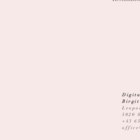
Digit
Birgi
Leopo
5020 
+43 6
offic