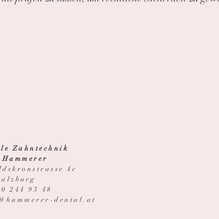
ale Zahntechnik
t Hammerer
ldskronstrasse 4c
Salzburg
50 244 93 48
e@hammerer-dental.at